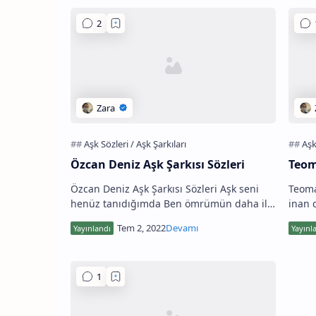
Özcan Deniz Aşk Şarkısı Sözleri
Teom
Özcan Deniz Aşk Şarkısı Sözleri Aşk seni
Teoma
henüz tanıdığımda Ben ömrümün daha ilk
inan 
baharında Bırakmıştım kendimi kucağına
koyar
Aşk kana kana zehirinden içtim…
yaşar