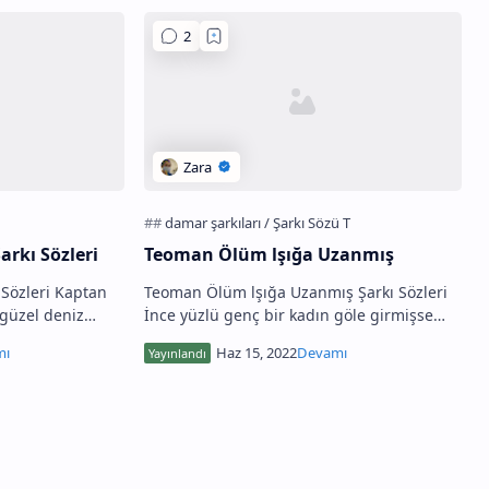
arkı Sözleri
Teoman Ölüm lşığa Uzanmış
 Sözleri Kaptan
Teoman Ölüm lşığa Uzanmış Şarkı Sözleri
 güzel deniz
İnce yüzlü genç bir kadın göle girmişse
ıntı burnu
papatyaları düşmüşse, zamansız ölmüşse
ları sahil…
gece saat tam 12 yi vurduğunda…