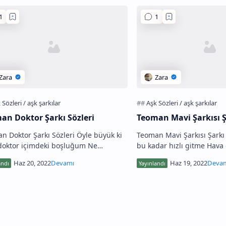
an Doktor Şarkı Sözleri
Teoman Mavi Şarkısı Ş
n Doktor Şarkı Sözleri Öyle büyük ki
Teoman Mavi Şarkısı Şarkı
doktor içimdeki boşluğum Ne
bu kadar hızlı gitme Hava
sam koyayım hiç dolmuyor Eğer böyle
güzel Yelken yeter bize Ak
sam hep aynı acıyı Bu sıcakl…
önümüzde Mandalina koku