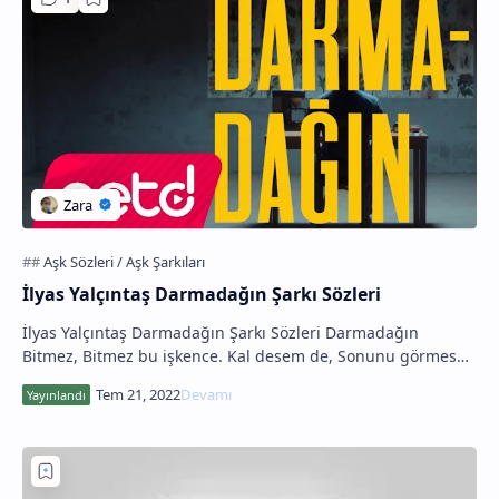
İlyas Yalçıntaş Darmadağın Şarkı Sözleri
İlyas Yalçıntaş Darmadağın Şarkı Sözleri Darmadağın
Bitmez, Bitmez bu işkence. Kal desem de, Sonunu görmesek
de. Yıkılan gemileri, yelkenleri Koy önü…