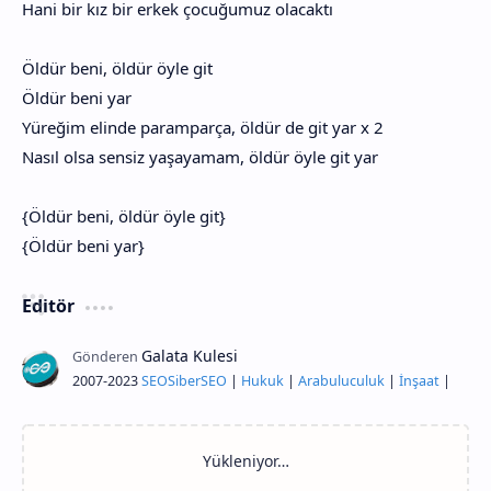
Hani bir kız bir erkek çocuğumuz olacaktı
Öldür beni, öldür öyle git
Öldür beni yar
Yüreğim elinde paramparça, öldür de git yar x 2
Nasıl olsa sensiz yaşayamam, öldür öyle git yar
{Öldür beni, öldür öyle git}
{Öldür beni yar}
Editör
2007-2023
SEO
Siber
SEO
|
Hukuk
|
Arabuluculuk
|
İnşaat
|