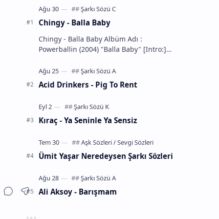
Chingy - Balla Baby
Chingy - Balla Baby Albüm Adı :
Powerballin (2004) "Balla Baby" [Intro:]
You know the definition... of a Balla
That's m…
Acid Drinkers - Pig To Rent
Kıraç - Ya Seninle Ya Sensiz
Ümit Yaşar Neredeysen Şarkı Sözleri
Ali Aksoy - Barışmam