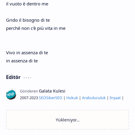
il vuoto è dentro me
Grido il bisogno di te
perché non c'è più vita in me
Vivo in assenza di te
in assenza di te
Editör
2007-2023
SEO
Siber
SEO
|
Hukuk
|
Arabuluculuk
|
İnşaat
|