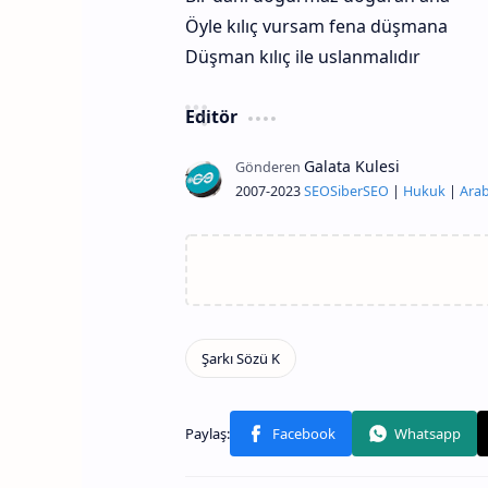
Öyle kılıç vursam fena düşmana
Düşman kılıç ile uslanmalıdır
Editör
2007-2023
SEO
Siber
SEO
|
Hukuk
|
Arab