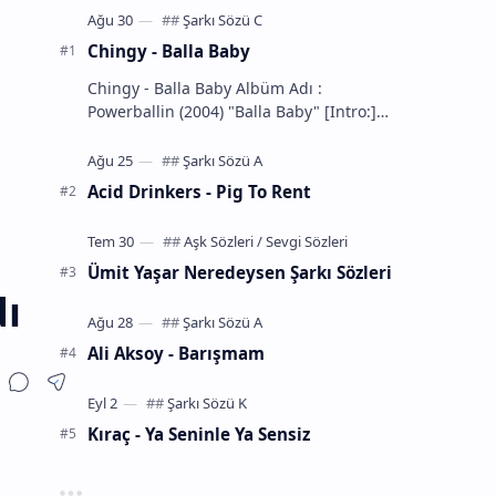
Chingy - Balla Baby
Chingy - Balla Baby Albüm Adı :
Powerballin (2004) "Balla Baby" [Intro:]
You know the definition... of a Balla
That's m…
Acid Drinkers - Pig To Rent
Ümit Yaşar Neredeysen Şarkı Sözleri
dı
Ali Aksoy - Barışmam
Kıraç - Ya Seninle Ya Sensiz