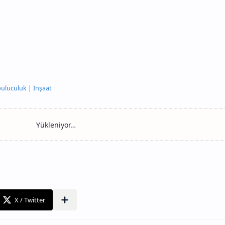
uluculuk
|
İnşaat
|