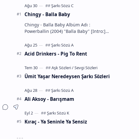
Chingy - Balla Baby
Chingy - Balla Baby Albüm Adı :
Powerballin (2004) "Balla Baby" [Intro:]
You know the definition... of a Balla
That's m…
Acid Drinkers - Pig To Rent
Ümit Yaşar Neredeysen Şarkı Sözleri
Ali Aksoy - Barışmam
Kıraç - Ya Seninle Ya Sensiz