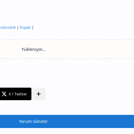
uluculuk
|
İnşaat
|
Yorum Gönder