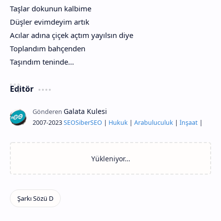
Taşlar dokunun kalbime
Düşler evimdeyim artık
Acılar adına çiçek açtım yayılsın diye
Toplandım bahçenden
Taşındım teninde...
Editör
2007-2023
SEO
Siber
SEO
|
Hukuk
|
Arabuluculuk
|
İnşaat
|