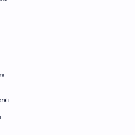
mı
ralı
ı