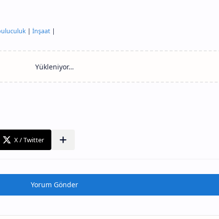
uluculuk
|
İnşaat
|
Yorum Gönder