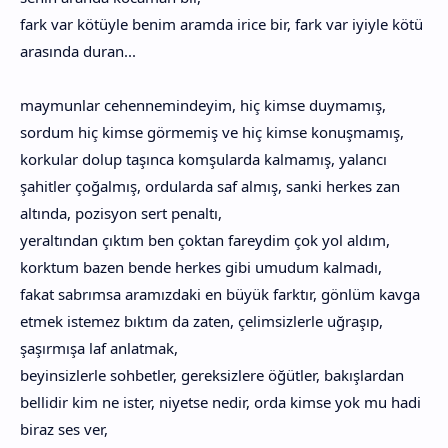
fark var kötüyle benim aramda irice bir, fark var iyiyle kötü
arasında duran...
maymunlar cehennemindeyim, hiç kimse duymamış,
sordum hiç kimse görmemiş ve hiç kimse konuşmamış,
korkular dolup taşınca komşularda kalmamış, yalancı
şahitler çoğalmış, ordularda saf almış, sanki herkes zan
altında, pozisyon sert penaltı,
yeraltından çıktım ben çoktan fareydim çok yol aldım,
korktum bazen bende herkes gibi umudum kalmadı,
fakat sabrımsa aramızdaki en büyük farktır, gönlüm kavga
etmek istemez bıktım da zaten, çelimsizlerle uğraşıp,
şaşırmışa laf anlatmak,
beyinsizlerle sohbetler, gereksizlere öğütler, bakışlardan
bellidir kim ne ister, niyetse nedir, orda kimse yok mu hadi
biraz ses ver,