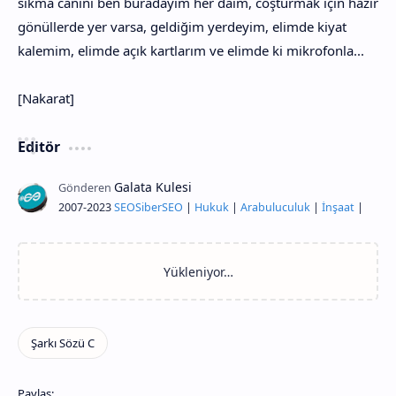
sıkma canını ben buradayım her daim, coşturmak için hazır
gönüllerde yer varsa, geldiğim yerdeyim, elimde kiyat
kalemim, elimde açık kartlarım ve elimde ki mikrofonla...
[Nakarat]
Editör
2007-2023
SEO
Siber
SEO
|
Hukuk
|
Arabuluculuk
|
İnşaat
|