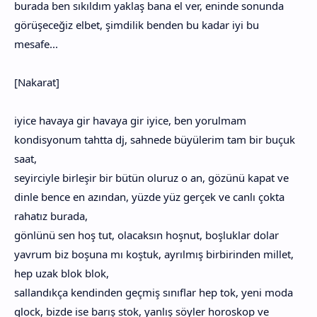
burada ben sıkıldım yaklaş bana el ver, eninde sonunda
görüşeceğiz elbet, şimdilik benden bu kadar iyi bu
mesafe...
[Nakarat]
iyice havaya gir havaya gir iyice, ben yorulmam
kondisyonum tahtta dj, sahnede büyülerim tam bir buçuk
saat,
seyirciyle birleşir bir bütün oluruz o an, gözünü kapat ve
dinle bence en azından, yüzde yüz gerçek ve canlı çokta
rahatız burada,
gönlünü sen hoş tut, olacaksın hoşnut, boşluklar dolar
yavrum biz boşuna mı koştuk, ayrılmış birbirinden millet,
hep uzak blok blok,
sallandıkça kendinden geçmiş sınıflar hep tok, yeni moda
glock, bizde ise barış stok, yanlış söyler horoskop ve