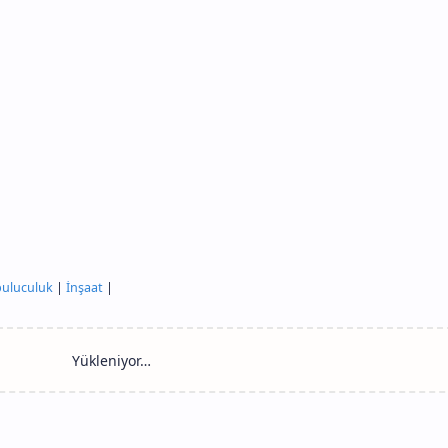
uluculuk
|
İnşaat
|