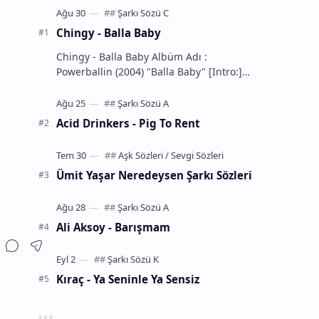
Chingy - Balla Baby
Chingy - Balla Baby Albüm Adı :
Powerballin (2004) "Balla Baby" [Intro:]
You know the definition... of a Balla
That's m…
Acid Drinkers - Pig To Rent
Ümit Yaşar Neredeysen Şarkı Sözleri
Ali Aksoy - Barışmam
Kıraç - Ya Seninle Ya Sensiz